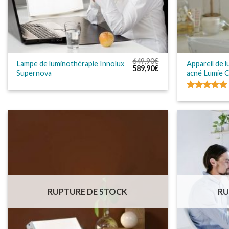
649,90
€
Lampe de luminothérapie Innolux
Appareil de l
Le
Le
589,90
€
Supernova
acné Lumie C
prix
prix
initial
actuel
était :
est :
649,90€.
589,90€.
Note
5.00
sur 5
RUPTURE DE STOCK
RU