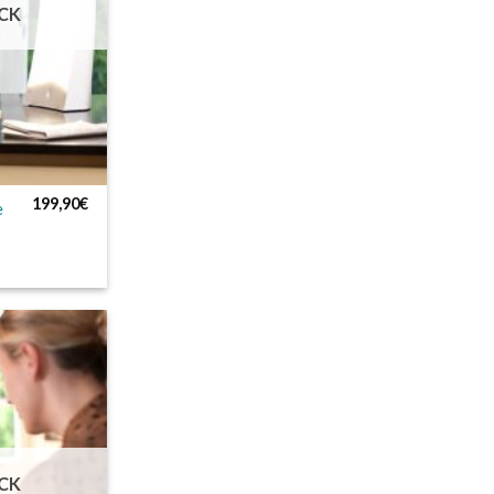
CK
199,90
€
e
CK