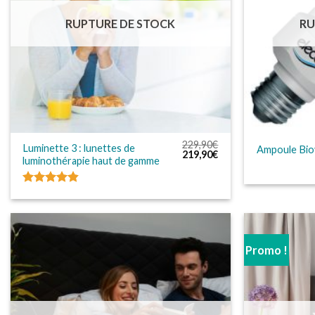
RUPTURE DE STOCK
RU
229,90
€
Luminette 3 : lunettes de
Ampoule Bio
Le
Le
219,90
€
luminothérapie haut de gamme
prix
prix
initial
actuel
était :
est :
229,90€.
219,90€.
Note
4.80
sur 5
Promo !