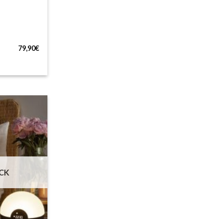
79,90
€
CK