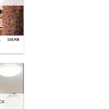
158,90
€
e
CK