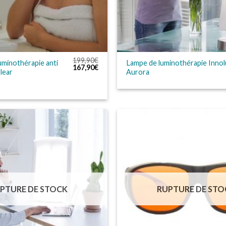
199,90
€
uminothérapie anti
Lampe de luminothérapie Innol
Le
Le
167,90
€
lear
Aurora
prix
prix
initial
actuel
était :
est :
199,90€.
167,90€.
PTURE DE STOCK
RUPTURE DE STO