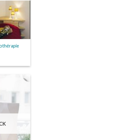
nothérapie
CK