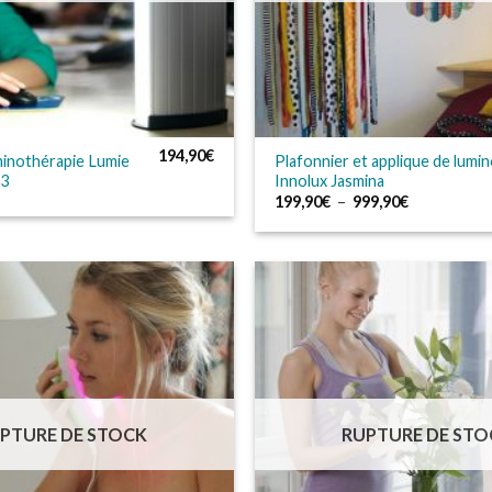
194,90
€
minothérapie Lumie
Plafonnier et applique de lumi
 3
Innolux Jasmina
Plage
199,90
€
–
999,90
€
de
prix :
199,90€
à
999,90€
PTURE DE STOCK
RUPTURE DE STO