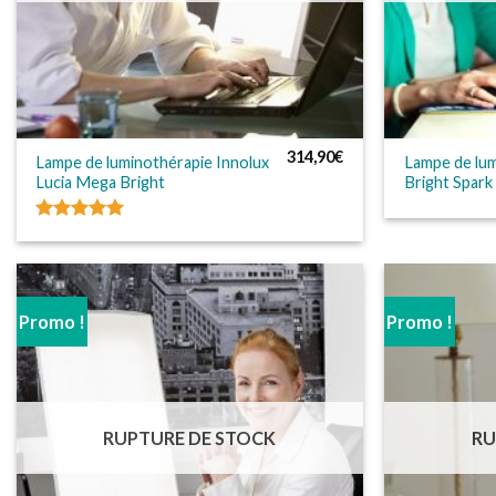
314,90
€
Lampe de luminothérapie Innolux
Lampe de lu
Lucia Mega Bright
Bright Spark
Note
5.00
sur 5
Promo !
Promo !
RUPTURE DE STOCK
RU