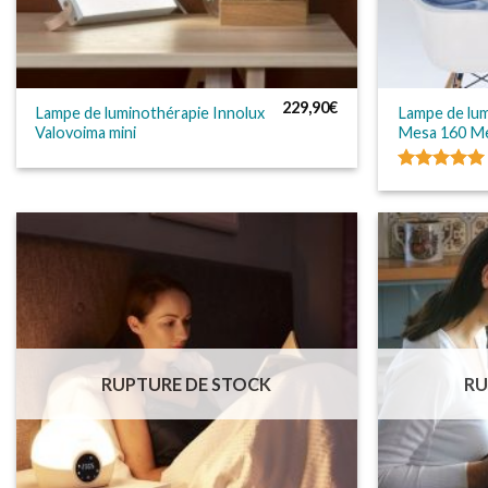
229,90
€
Lampe de luminothérapie Innolux
Lampe de lum
Valovoima mini
Mesa 160 Me
Note
5.00
sur 5
RUPTURE DE STOCK
RU