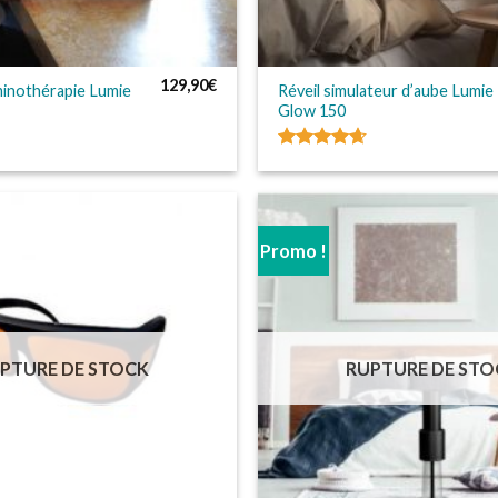
129,90
€
minothérapie Lumie
Réveil simulateur d’aube Lumie
Glow 150
Note
4.67
sur 5
Promo !
PTURE DE STOCK
RUPTURE DE STO