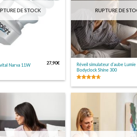
PTURE DE STOCK
RUPTURE DE STO
27,90
€
Réveil simulateur d’aube Lumie
vital Narva 11W
Bodyclock Shine 300
Note
4.63
sur 5