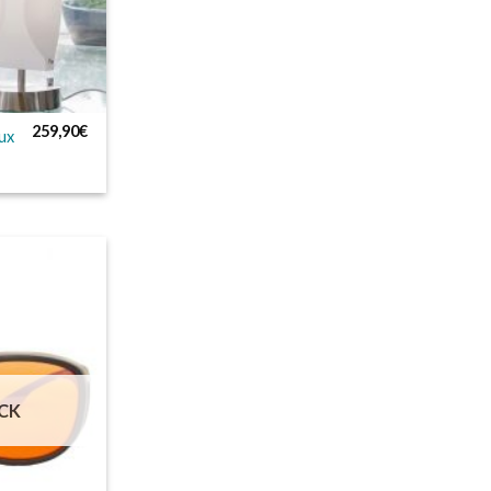
259,90
€
ux
CK