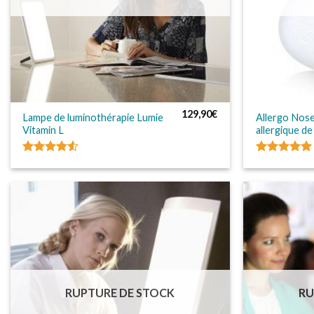
129,90
€
Lampe de luminothérapie Lumie
Allergo Nose 
Vitamin L
allergique d
Note
4.50
Note
5.00
sur 5
sur 5
RUPTURE DE STOCK
RU