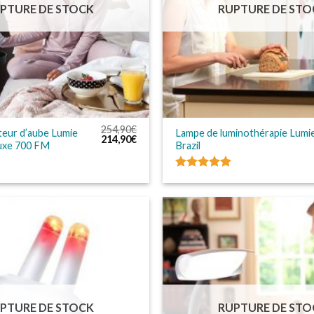
PTURE DE STOCK
RUPTURE DE STO
254,90
€
ateur d’aube Lumie
Lampe de luminothérapie Lumi
Le
Le
214,90
€
uxe 700 FM
Brazil
prix
prix
initial
actuel
était :
est :
254,90€.
214,90€.
Note
5.00
sur 5
PTURE DE STOCK
RUPTURE DE STO