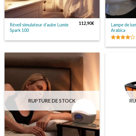
112,90
€
Réveil simulateur d’aube Lumie
Lampe de lu
Spark 100
Arabica
Note
4.00
sur
5
RUPTURE DE STOCK
RU