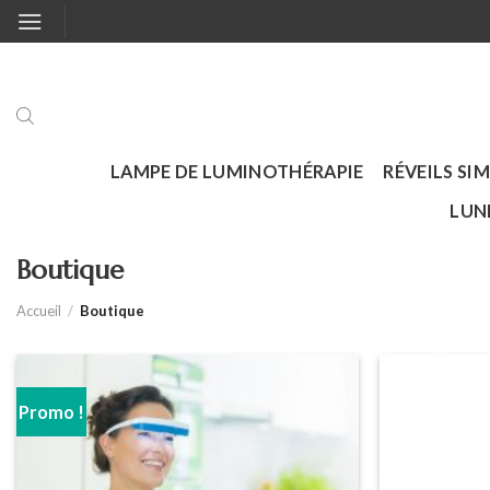
Skip
to
content
LAMPE DE LUMINOTHÉRAPIE
RÉVEILS SI
LUN
Boutique
Accueil
/
Boutique
Promo !