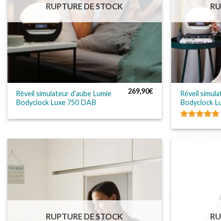
RUPTURE DE STOCK
RU
269,90
€
Réveil simulateur d’aube Lumie
Réveil simul
Bodyclock Luxe 750 DAB
Bodyclock L
Note
4.75
sur 5
RUPTURE DE STOCK
RU